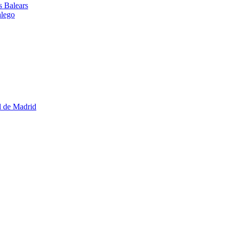
es Balears
alego
d de Madrid