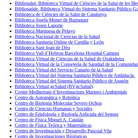
Bibliosalut. Biblioteca Virtual de Ciències de la Salut de les Ill
Bibliosaúde. Biblioteca Virtual do Sistema Sanitario Público G
Biblioteca de Ciències de la Salut de Catalunya
Biblioteca Josefa Moner de Barraquer
Biblioteca Josep Laporte
Biblioteca Marquesa de Pelayo
Biblioteca Nacional de Ciencias de la Salud
Biblioteca Sanitaria Online de Castilla y León
Biblioteca Sant Joan de Déu
Biblioteca Vall d`Hebron Barcelona Hospital Campus
Biblioteca Virtual de Ciencias de la Salud de Osakidetza
Biblioteca Virtual de la Consejería de Sanidad de la Comunida
Biblioteca Virtual del Servicio Canario de la Salud
Biblioteca Virtual del Sistema Sanitario Público de Andalucía.
Biblioteca Virtual del Sistema Sanitario Público de Aragón
Biblioteca Virtual gcSalud (BVgcSalud)
Centre Mediterrani d`Investigacions Marines i Ambientals
Centro de Automática y Robótica
Centro de Biología Molecular Severo Ochoa
Centro de Ciencias Humanas y Sociales
Centro de Edafología y Biología Aplicada del Segura
Centro de Física Miguel A. Catalán
Centro de Física Teórica y Matemáticas
Centro de Investigación y Desarrollo Pascual Vila
Centro de Investigaciones Biológicas