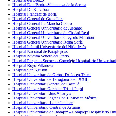
Hospital del Bierzo
Hospital Don Benito-Villanueva de la Serena
Hospital Dr. R. Lafora
Hospital Francesc de Borja
Hospital General de Granollers
Hospital General La Mancha Centro
Hospital General Universitario de Alicante
Hospital General Universitario de Ciudad Real
Hospital General Universitario Gregorio Marañón
Hospital General Universitario Reina Sofía
Hospital Infantil Universitario del Niño Jesús
Hospital Nacional de Parapléjicos
Hospital Nuestra Señora del Prado
Hospital Perpetuo Socorro - Complejo Hospitalario Universitar
Hospital Royo Villanova
Hospital San Agustín
Hospital Universitari de Girona Dr. Josep Trueta
Hospital Universitari de Tarragona Joan XXIII
Hospital Universitari General de Castelló
Hospital Universitari Germans Trias i Pujol
Hospital Universitari Lluís Alcanyís
Hospital Universitari Sagrat Cor. Biblioteca Médica
Hospital Universitario 12 de Octubre
Hospital Universitario Central de Asturias
Hospital Universitario de Badajoz – Complejo Hospitalario Uni