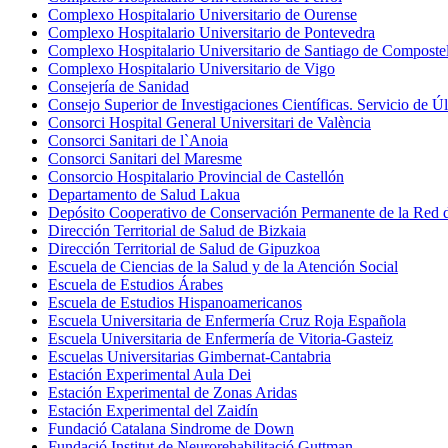
Complexo Hospitalario Universitario de Ourense
Complexo Hospitalario Universitario de Pontevedra
Complexo Hospitalario Universitario de Santiago de Composte
Complexo Hospitalario Universitario de Vigo
Consejería de Sanidad
Consejo Superior de Investigaciones Científicas. Servicio de 
Consorci Hospital General Universitari de València
Consorci Sanitari de l`Anoia
Consorci Sanitari del Maresme
Consorcio Hospitalario Provincial de Castellón
Departamento de Salud Lakua
Depósito Cooperativo de Conservación Permanente de la Red d
Dirección Territorial de Salud de Bizkaia
Dirección Territorial de Salud de Gipuzkoa
Escuela de Ciencias de la Salud y de la Atención Social
Escuela de Estudios Árabes
Escuela de Estudios Hispanoamericanos
Escuela Universitaria de Enfermería Cruz Roja Española
Escuela Universitaria de Enfermería de Vitoria-Gasteiz
Escuelas Universitarias Gimbernat-Cantabria
Estación Experimental Aula Dei
Estación Experimental de Zonas Aridas
Estación Experimental del Zaidín
Fundació Catalana Sindrome de Down
Fundació Institut de Neurorehabilitació Guttman