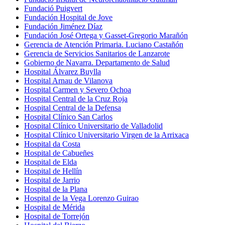
Fundació Puigvert
Fundación Hospital de Jove
Fundación Jiménez Díaz
Fundación José Ortega y Gasset-Gregorio Marañón
Gerencia de Atención Primaria. Luciano Castañón
Gerencia de Servicios Sanitarios de Lanzarote
Gobierno de Navarra. Departamento de Salud
Hospital Álvarez Buylla
Hospital Arnau de Vilanova
Hospital Carmen y Severo Ochoa
Hospital Central de la Cruz Roja
Hospital Central de la Defensa
Hospital Clínico San Carlos
Hospital Clínico Universitario de Valladolid
Hospital Clínico Universitario Virgen de la Arrixaca
Hospital da Costa
Hospital de Cabueñes
Hospital de Elda
Hospital de Hellín
Hospital de Jarrio
Hospital de la Plana
Hospital de la Vega Lorenzo Guirao
Hospital de Mérida
Hospital de Torrejón