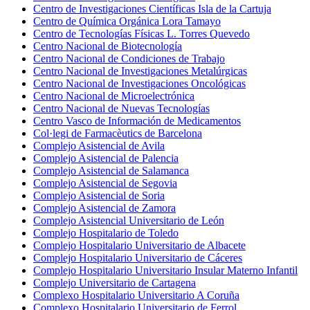
Centro de Investigaciones Científicas Isla de la Cartuja
Centro de Química Orgánica Lora Tamayo
Centro de Tecnologías Físicas L. Torres Quevedo
Centro Nacional de Biotecnología
Centro Nacional de Condiciones de Trabajo
Centro Nacional de Investigaciones Metalúrgicas
Centro Nacional de Investigaciones Oncológicas
Centro Nacional de Microelectrónica
Centro Nacional de Nuevas Tecnologías
Centro Vasco de Información de Medicamentos
Col·legi de Farmacèutics de Barcelona
Complejo Asistencial de Avila
Complejo Asistencial de Palencia
Complejo Asistencial de Salamanca
Complejo Asistencial de Segovia
Complejo Asistencial de Soria
Complejo Asistencial de Zamora
Complejo Asistencial Universitario de León
Complejo Hospitalario de Toledo
Complejo Hospitalario Universitario de Albacete
Complejo Hospitalario Universitario de Cáceres
Complejo Hospitalario Universitario Insular Materno Infantil
Complejo Universitario de Cartagena
Complexo Hospitalario Universitario A Coruña
Complexo Hospitalario Universitario de Ferrol