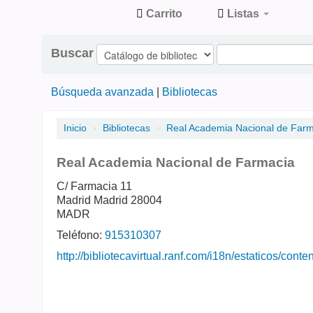
Carrito
Listas
Catálogo
Buscar
de
Publicaciones
Búsqueda avanzada
Bibliotecas
en
Inicio
›
Bibliotecas
›
Real Academia Nacional de Farm
ciencias
de la
Real Academia Nacional de Farmacia
Salud
C/ Farmacia 11
Madrid
Madrid
28004
MADR
Teléfono:
915310307
http://bibliotecavirtual.ranf.com/i18n/estaticos/co