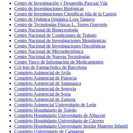
Centro de Investigación y Desarrollo Pascual Vila
Centro de Investigaciones Biológicas
Centro de Investigaciones Científicas Isla de la Cartuja
Centro de Química Orgánica Lora Tamayo
Centro de Tecnologías Físicas L. Torres Quevedo
Centro Nacional de Biotecnología
Centro Nacional de Condiciones de Trabajo
Centro Nacional de Investigaciones Metalúrgicas
Centro Nacional de Investigaciones Oncológicas
Centro Nacional de Microelectrónica
Centro Nacional de Nuevas Tecnologías
Centro Vasco de Información de Medicamentos
Col·legi de Farmacèutics de Barcelona
Complejo Asistencial de Avila
Complejo Asistencial de Palencia
Complejo Asistencial de Salamanca
Complejo Asistencial de Segovia
Complejo Asistencial de Soria
Complejo Asistencial de Zamora
Complejo Asistencial Universitario de León
Complejo Hospitalario de Toledo
Complejo Hospitalario Universitario de Albacete
Complejo Hospitalario Universitario de Cáceres
Complejo Hospitalario Universitario Insular Materno Infantil
Complejo Universitario de Cartagena