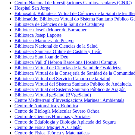
Centro Nacional de Investigaciones Cardiovasculares (CNIC)
Hospital San Jorge
Bibliosalut. Biblioteca Virtual de Ciències de la Salut de les Ill
Bibliosaúde. Biblioteca Virtual do Sistema Sanitario Público G
Biblioteca de Ciències de la Salut de Catalunya
Biblioteca Josefa Moner de Barraquer
Biblioteca Josep Laporte
Biblioteca Marquesa de Pelayo
Biblioteca Nacional de Ciencias de la Salud
Biblioteca Sanitaria Online de Castilla y León
Biblioteca Sant Joan de Déu
Biblioteca Vall d`Hebron Barcelona Hospital Campus
Biblioteca Virtual de Ciencias de la Salud de Osakidetza
Biblioteca Virtual de la Consejería de Sanidad de la Comunida
Biblioteca Virtual del Servicio Canario de la Salud
Biblioteca Virtual del Sistema Sanitario Público de Andalucía.
Biblioteca Virtual del Sistema Sanitario Público de Aragón
Biblioteca Virtual gcSalud (BVgcSalud)
Centre Mediterrani d`Investigacions Marines i Ambientals
Centro de Automática y Robótica
Centro de Biología Molecular Severo Ochoa
Centro de Ciencias Humanas y Sociales
Centro de Edafología y Biología Aplicada del Segura
Centro de Física Miguel A. Catalán
Centro de Física Teórica y Matemáticas