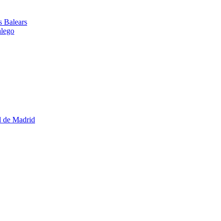
es Balears
alego
d de Madrid