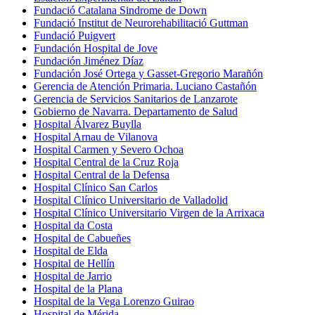
Fundació Catalana Sindrome de Down
Fundació Institut de Neurorehabilitació Guttman
Fundació Puigvert
Fundación Hospital de Jove
Fundación Jiménez Díaz
Fundación José Ortega y Gasset-Gregorio Marañón
Gerencia de Atención Primaria. Luciano Castañón
Gerencia de Servicios Sanitarios de Lanzarote
Gobierno de Navarra. Departamento de Salud
Hospital Álvarez Buylla
Hospital Arnau de Vilanova
Hospital Carmen y Severo Ochoa
Hospital Central de la Cruz Roja
Hospital Central de la Defensa
Hospital Clínico San Carlos
Hospital Clínico Universitario de Valladolid
Hospital Clínico Universitario Virgen de la Arrixaca
Hospital da Costa
Hospital de Cabueñes
Hospital de Elda
Hospital de Hellín
Hospital de Jarrio
Hospital de la Plana
Hospital de la Vega Lorenzo Guirao
Hospital de Mérida