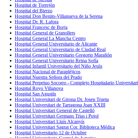
Hospital de Torrejón
Hospital del Bierzo
Hospital Don Benito-Villanueva de la Serena
Hospital Dr. R. Lafora
Hospital Francesc de Borja
Hospital General de Granollers
Hospital General La Mancha Centro
Hospital General Universitario de Alicante
Hospital General Universitario de Ciudad Real
Hospital General Universitario Gregorio Marañón
Hospital General Universitario Reina Sofía
Hospital Infantil Universitario del Niño Jesús
Hospital Nacional de Parapléjicos
Hospital Nuestra Señora del Prado
Hospital Perpetuo Socorro - Complejo Hospitalario Universitar
Hospital Royo Villanova
Hospital San Agustín
Hospital Universitari de Girona Dr. Josep Trueta
Hospital Universitari de Tarragona Joan XXIII
Hospital Universitari General de Castelló
Hospital Universitari Germans Trias i Pujol
Hospital Universitari Lluís Alcanyís
Hospital Universitari Sagrat Cor. Biblioteca Médica
Hospital Universitario 12 de Octubre