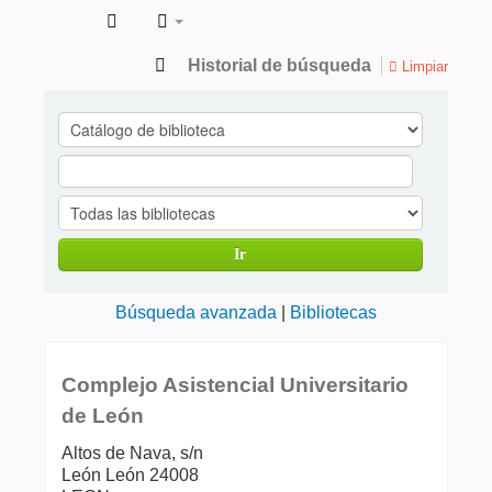
Catálogo
Historial de búsqueda
Limpiar
de
Publicaciones
en
ciencias
de
Ir
la
Salud
Búsqueda avanzada
Bibliotecas
Complejo Asistencial Universitario
de León
Altos de Nava, s/n
León
León
24008