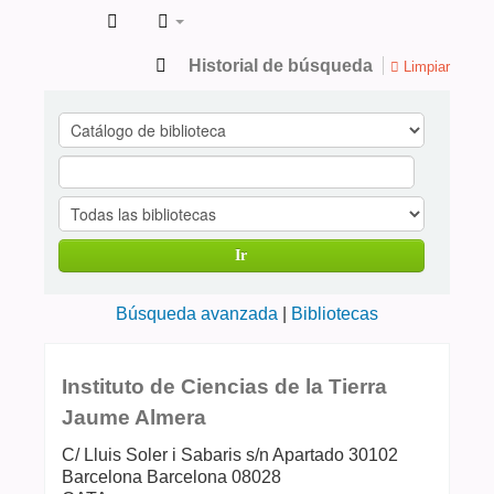
Catálogo
Historial de búsqueda
Limpiar
de
Publicaciones
en
ciencias
de
Ir
la
Salud
Búsqueda avanzada
Bibliotecas
Instituto de Ciencias de la Tierra
Jaume Almera
C/ Lluis Soler i Sabaris s/n Apartado 30102
Barcelona
Barcelona
08028